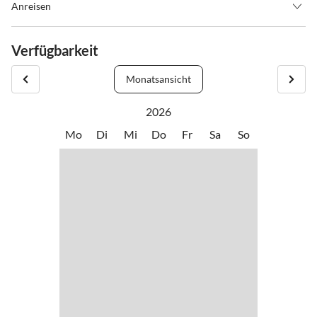
Anreisen
Check-in von 14:00 bis 23:00
Verfügbarkeit
Anreise mit dem Zug bis Bahnhof Zell am See,dann 400 m Fußweg
durch die Fußgängerzone .
Monatsansicht
2026
Mo
Di
Mi
Do
Fr
Sa
So