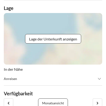
Lage
Lage der Unterkunft anzeigen
In der Nähe
Anreisen
Autobahn A8 Richtung Rosenheim (D) - Autobahn wechseln
Richtung Innsbruck (A) - Autobahnabfahrt Oberaudorf -
Verfügbarkeit
Niederndorf - Walchsee - Kössen - Waidring - Fieberbrunn -
Leogang
Monatsansicht