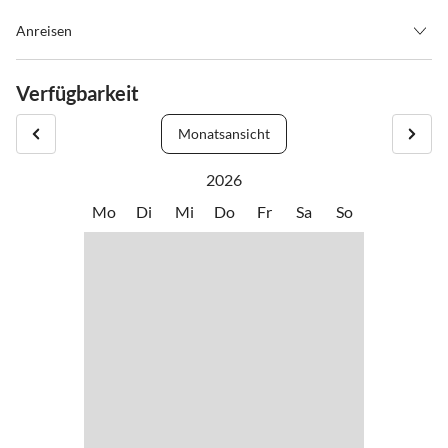
Anreisen
Check in: individuell / Check out: bis 10:00 Uhr
Verfügbarkeit
Anfahrtsbeschreibung:
Am Fuße des Bibergs, gegenüber der Auffahrt zur Rodelbahn
Monatsansicht
Biberg, südlicher Ortsrand.
Adresse:
2026
Kehlbach 34
Mo
Di
Mi
Do
Fr
Sa
So
5760 Saalfelden