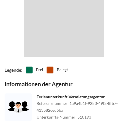
Legende
:
Frei
Belegt
Informationen der Agentur
Ferienunterkunft-Vermietungsagentur
Referenznummer
:
1a9a4b1f-9283-49f2-8fb7-
413b82ced5ba
Unterkunfts-Nummer
:
510193