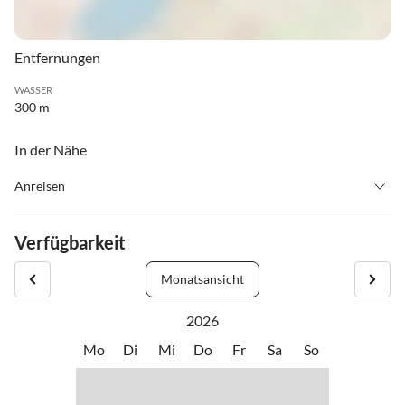
Entfernungen
WASSER
300 m
In der Nähe
Anreisen
Check in ab 15.00 Uhr / Check out bis 11.00 Uhr
Weg. von Salzburg aus: Bad Reichenhall / B21-Unken-Richtung
Verfügbarkeit
Lofer-Weiter auf Lofer B311-im Kreisverkehr dritte Ausfahrt
nehmen, weiter auf B311-im Kreisverkehr dritte Ausfahrt nehmen
Monatsansicht
350 m B164
2026
Mo
Di
Mi
Do
Fr
Sa
So