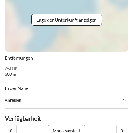
Lage der Unterkunft anzeigen
Entfernungen
WASSER
300 m
In der Nähe
Anreisen
Check in ab 15.00 Uhr / Check out bis 11.00 Uhr
Weg. von Salzburg aus: Bad Reichenhall / B21-Unken-Richtung
Verfügbarkeit
Lofer-Weiter auf Lofer B311-im Kreisverkehr dritte Ausfahrt
nehmen, weiter auf B311-im Kreisverkehr dritte Ausfahrt nehmen
Monatsansicht