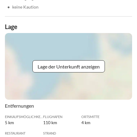
•
keine Kaution
Lage
Lage der Unterkunft anzeigen
Entfernungen
EINKAUFSMÖGLICHKEIT
FLUGHAFEN
ORTSMITTE
5 km
110 km
4 km
RESTAURANT
STRAND