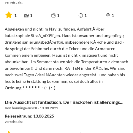
verreist als:
1
1
1
1
1
Abgelegen und nicht im Navi zu finden. Anfahrt Ã¼ber
katastrophale StraÃ_x009f_en. Haus ist unsauber und ungepflegt;
dringend sanierungsbedÃ¼rftig, insbesondere KÃ¼che und Bad -
da springt der Schimmel durch die Ecken und die Armaturen
kommen einem entgegen. Haus ist nicht klimatisiert und nicht
abdunkelbar - im Sommer stauen sich die Temparaturen > demnach
unbewohnbar!! Und dann noch: RATTEN in der KÃ¼che. Wir sind
nach zwei Tagen / drei NÃ¤chten wieder abgereist - und haben bis
heute keine Erstattung bekommen, es sei doch alles in
Ordnung!!!!!!!!!!!!! :-( :-( :-(
Die Aussicht ist fantastisch. Der Backofen ist allerdings...
Von bonninga aus NL · 13.08.2025
Reisezeitraum: 13.08.2025
verreist als: