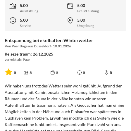
5.00
5.00
Ausstattung
Preis/Leistung
5.00
5.00
Service
Umgebung
Entspannung bei ekelhaften Winterwetter
Von Paar Böge aus Düsseldorf · 10.01.2026
Reisezeitraum: 26.12.2025
verreist als: Paar
5
5
5
5
5
Wir haben uns trotz des Wetters sehr wohl gefühlt. Aufgrund der
Ausstattung mit Kamin, zusätzlichen Heizmöglichkeiten in den
Räumen und der Sauna in der Nähe konnten wir unseren
Aufenthalt zur Entspannung nutzen. Als Geocacher hat man einige
Möglichkeiten in der Nähe und auch Einkaufen war spätestens in
Cuxhaven kein Problem. Erwähnen möchte ich das System wie die
Kaffeemaschine funktioniert. Insgesamt volle Punktzahl von uns.
Aus der Moorhütte hat man uneingeschränkten Blick über die