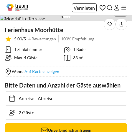
Vermieten
1 / 35
Ferienhaus Moorhütte
5.00/5
4 Bewertungen
100% Empfehlung
1 Schlafzimmer
1 Bäder
Max. 4 Gäste
33 m²
Wanna
Auf Karte anzeigen
Bitte Daten und Anzahl der Gäste auswählen
Anreise
-
Abreise
Unverbindlich anfragen