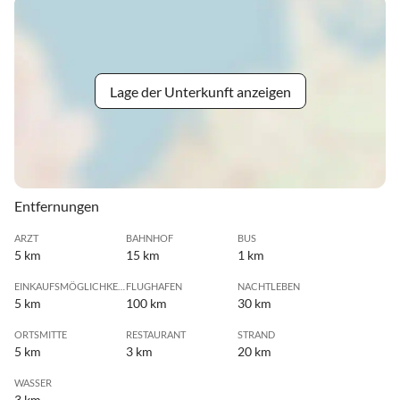
Lage der Unterkunft anzeigen
Entfernungen
ARZT
BAHNHOF
BUS
5 km
15 km
1 km
EINKAUFSMÖGLICHKEIT
FLUGHAFEN
NACHTLEBEN
5 km
100 km
30 km
ORTSMITTE
RESTAURANT
STRAND
5 km
3 km
20 km
WASSER
3 km