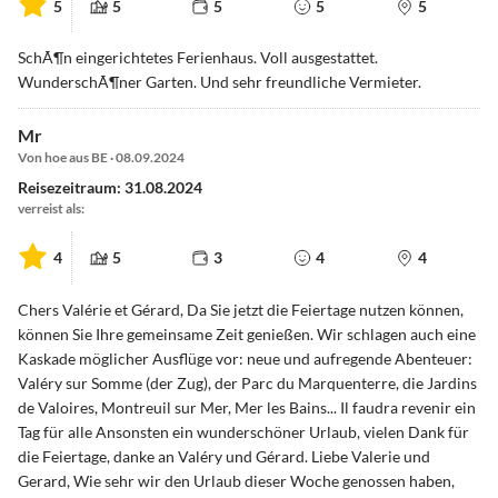
5
5
5
5
5
SchÃ¶n eingerichtetes Ferienhaus. Voll ausgestattet.
WunderschÃ¶ner Garten. Und sehr freundliche Vermieter.
Mr
Von hoe aus BE · 08.09.2024
Reisezeitraum: 31.08.2024
verreist als:
4
5
3
4
4
Chers Valérie et Gérard, Da Sie jetzt die Feiertage nutzen können,
können Sie Ihre gemeinsame Zeit genießen. Wir schlagen auch eine
Kaskade möglicher Ausflüge vor: neue und aufregende Abenteuer:
Valéry sur Somme (der Zug), der Parc du Marquenterre, die Jardins
de Valoires, Montreuil sur Mer, Mer les Bains... Il faudra revenir ein
Tag für alle Ansonsten ein wunderschöner Urlaub, vielen Dank für
die Feiertage, danke an Valéry und Gérard. Liebe Valerie und
Gerard, Wie sehr wir den Urlaub dieser Woche genossen haben,