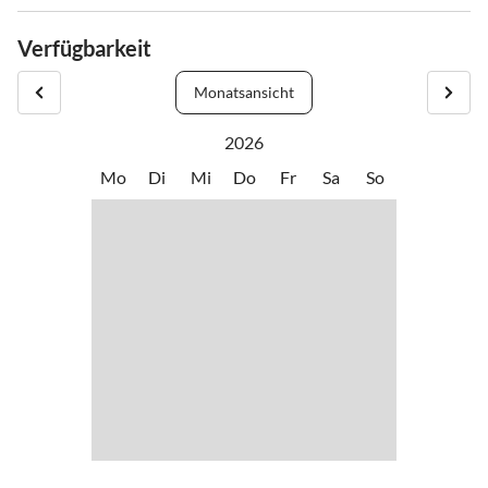
Von Walchsee (Autobahn A 93, keine österr. Maut) kommend beim
ersten Kreisverkehr in Kössen rechts abbiegen nach Schwendt,
Verfügbarkeit
nach dem alten Feuerwehrhaus links abbiegen, das zweite Haus ist
"Gästehaus Planer" (Schlecht 1, 6385 Schwendt)
Monatsansicht
2026
Mo
Di
Mi
Do
Fr
Sa
So