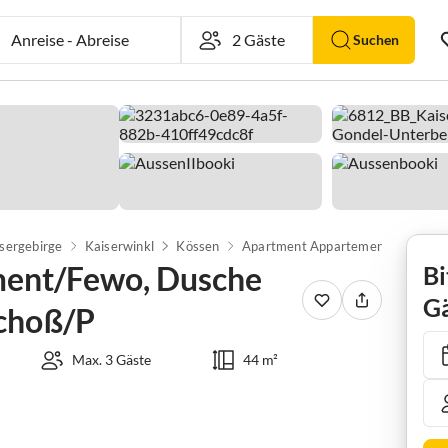
Anreise
-
Abreise
Suchen
sergebirge
Kaiserwinkl
Kössen
Apartment Appartement/Fewo, Dusche und Bad, WC, Erdgeschoß/P
ent/Fewo, Dusche
Bi
Gä
choß/P
Max. 3 Gäste
44 m²