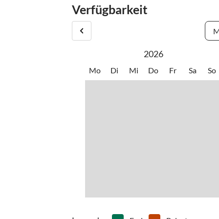
Verfügbarkeit
wenige Minuten zur Autobahn Oberaudorf A12 en
von Kössen.
M
2026
Mo
Di
Mi
Do
Fr
Sa
So