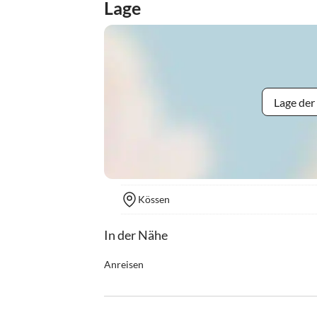
Lage
Lage der
Kössen
In der Nähe
Anreisen
Die Zimmer sind am Anreisetag ab 15:30 bezugsf
Am Abreisetag bitten wir Sie, die Zimmer bis 10
Kössen ist der erste Ort in Tirol, wenn man von