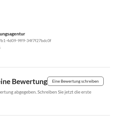
tungsagentur
fb1-4d09-9ff9-34f7f27bdc0f
5
eine Bewertung
Eine Bewertung schreiben
rtung abgegeben. Schreiben Sie jetzt die erste