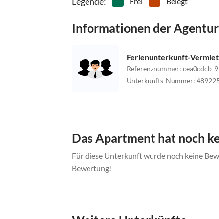
Legende
:
Frei
Belegt
Informationen der Agentur
Ferienunterkunft-Vermie
Referenznummer
:
cea0cdcb-9
Unterkunfts-Nummer
:
48922
Das Apartment hat noch k
Für diese Unterkunft wurde noch keine Bewe
Bewertung!