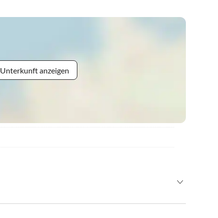
 Unterkunft anzeigen
ertig.
:00 Uhr zu räumen.
 Bayern über Reit im Winkl oder Schleching kommt. Nur