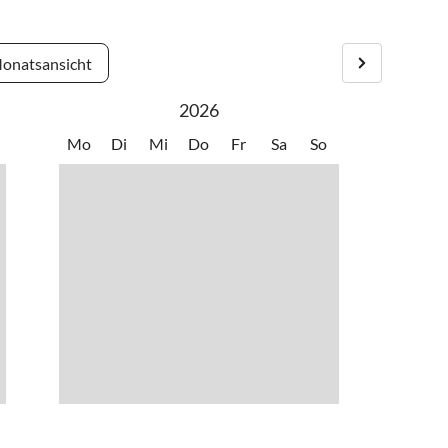
tfernt. Unser Appartement befindet sich direkt im Ortskern
onatsansicht
2026
Mo
Di
Mi
Do
Fr
Sa
So