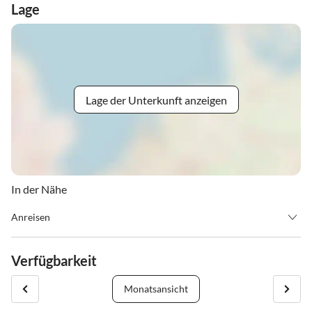
Lage
Lage der Unterkunft anzeigen
In der Nähe
Anreisen
Zimmerbezug am Anreisetag ab 14.00 Uhr, am Abreisetag bitten
wir Sie, die Zimmer bis 10.00 Uhr zu räumen.
Verfügbarkeit
Anreise TÄGLICH möglich - KEIN Mindestaufenthalt!
Monatsansicht