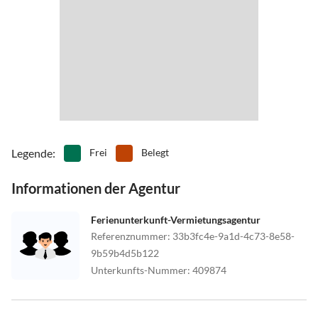
Flughafen-Innsbruck (120 km)
Flughafen-München (200 km)
Flughafen–Friedrichshafen
Legende
:
Frei
Belegt
Informationen der Agentur
Ferienunterkunft-Vermietungsagentur
Referenznummer
:
33b3fc4e-9a1d-4c73-8e58-
9b59b4d5b122
Unterkunfts-Nummer
:
409874