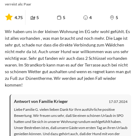
verreist als: Paar
4.75
5
5
4
5
Wir haben uns in der kleinen Wohnung im EG sehr wohl gefühlt. Es
ist alles vorhanden , was man braucht und noch mehr. Die Lage ist
sehr gut, schade nur dass die direkte Verbindung zum Wäldchen
nicht mehr da ist. Auch unser Hund war willkommen was uns sehr
wichtig war. Sehr gut fanden wir auch dass 2 Schlüssel vorhanden
waren. Im Strandkorb kann man es auf der Terrasse auch bei nicht
so schönem Wetter gut aushalten und wenn es regnet kann man gut
zu Fuß zur Dünentherme. Wir werden auf jeden Fall wieder
kommen!
Antwort von Familie Krieger
17.07.2024
Liebe Familie G. vielen lieben Dank für Ihre ausführliche positive
Bewertung. Wir freuen uns sehr, daß Sie einen schönen Urlaub in SPO
hatten und Sie sich in unserer Wohnung rundum wohlgefühlt haben.
Unser Bestreben ist es, daß unsere Gäste vom ersten Tag an ihren Urlaub
genießen können. Und dazu gehört auch, daß der Hund mit von der