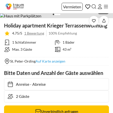
Vermieten
1 / 21
Holiday apartment Krieger Terrassenwohnung
4.75/5
1 Bewertung
100% Empfehlung
1 Schlafzimmer
1 Bäder
Max. 3 Gäste
43 m²
St. Peter-Ording
Auf Karte anzeigen
Bitte Daten und Anzahl der Gäste auswählen
Anreise
-
Abreise
Unverbindlich anfragen