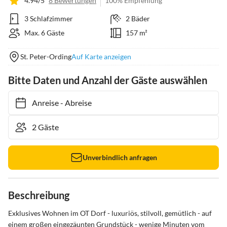
4.94/5
8 Bewertungen
100% Empfehlung
3 Schlafzimmer
2 Bäder
Max. 6 Gäste
157 m²
St. Peter-Ording
Auf Karte anzeigen
Bitte Daten und Anzahl der Gäste auswählen
Anreise
-
Abreise
Unverbindlich anfragen
Beschreibung
Exklusives Wohnen im OT Dorf - luxuriös, stilvoll, gemütlich - auf 
einem großen eingezäunten Grundstück - wenige Minuten vom 