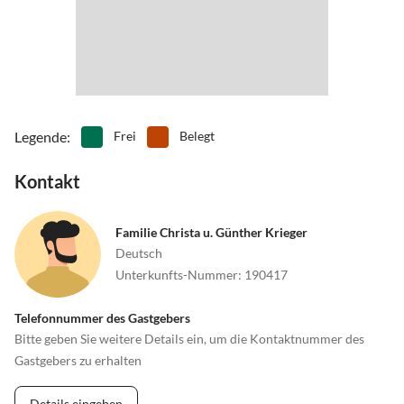
lassen und sich im Wellnesbereich vom Alltag erholen.
Laufbegeisterte kommen im neuen Nordsee-Fitness-Park voll auf
ihre Kosten. Bringen Sie Ihre Fahrräder mit oder leihen Sie sich
eines - St. Peter-Ording läßt sich wunderbar mit dem Radel
erkunden.
Legende
:
Frei
Belegt
Sonstige Aktivitäten: Strandsegler
Kontakt
Familie Christa u. Günther Krieger
Deutsch
Unterkunfts-Nummer
:
190417
Telefonnummer des Gastgebers
Bitte geben Sie weitere Details ein, um die Kontaktnummer des
Gastgebers zu erhalten
Details eingeben