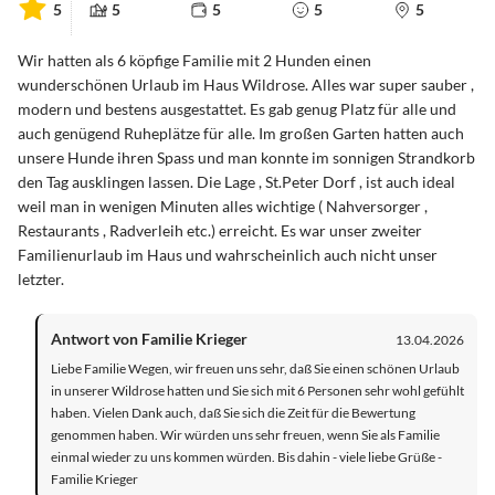
5
5
5
5
5
Wir hatten als 6 köpfige Familie mit 2 Hunden einen
wunderschönen Urlaub im Haus Wildrose. Alles war super sauber ,
modern und bestens ausgestattet. Es gab genug Platz für alle und
auch genügend Ruheplätze für alle. Im großen Garten hatten auch
unsere Hunde ihren Spass und man konnte im sonnigen Strandkorb
den Tag ausklingen lassen. Die Lage , St.Peter Dorf , ist auch ideal
weil man in wenigen Minuten alles wichtige ( Nahversorger ,
Restaurants , Radverleih etc.) erreicht. Es war unser zweiter
Familienurlaub im Haus und wahrscheinlich auch nicht unser
letzter.
Antwort von Familie Krieger
13.04.2026
Liebe Familie Wegen, wir freuen uns sehr, daß Sie einen schönen Urlaub
in unserer Wildrose hatten und Sie sich mit 6 Personen sehr wohl gefühlt
haben. Vielen Dank auch, daß Sie sich die Zeit für die Bewertung
genommen haben. Wir würden uns sehr freuen, wenn Sie als Familie
einmal wieder zu uns kommen würden. Bis dahin - viele liebe Grüße -
Familie Krieger