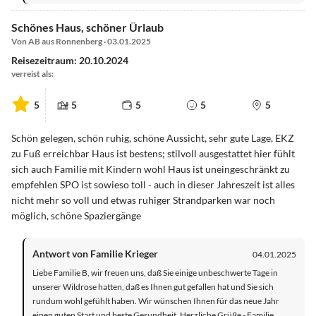
Schönes Haus, schöner Ürlaub
Von AB aus Ronnenberg · 03.01.2025
Reisezeitraum: 20.10.2024
verreist als:
5
5
5
5
5
Schön gelegen, schön ruhig, schöne Aussicht, sehr gute Lage, EKZ
zu Fuß erreichbar Haus ist bestens; stilvoll ausgestattet hier fühlt
sich auch Familie mit Kindern wohl Haus ist uneingeschränkt zu
empfehlen SPO ist sowieso toll - auch in dieser Jahreszeit ist alles
nicht mehr so voll und etwas ruhiger Strandparken war noch
möglich, schöne Spaziergänge
Antwort von Familie Krieger
04.01.2025
Liebe Familie B, wir freuen uns, daß Sie einige unbeschwerte Tage in
unserer Wildrose hatten, daß es Ihnen gut gefallen hat und Sie sich
rundum wohl gefühlt haben. Wir wünschen Ihnen für das neue Jahr
einen guten Start und beste Gesundheit. Herzliche Grüße - Familie