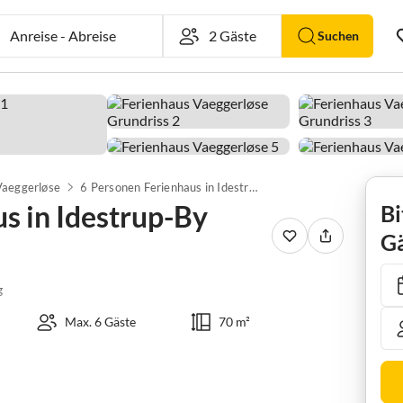
Anreise
-
Abreise
Suchen
Vaeggerløse
6 Personen Ferienhaus in Idestrup-By Traum
s in Idestrup-By
Bi
Gä
g
Max. 6 Gäste
70 m²