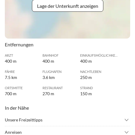
Lage der Unterkunft anzeigen
Entfernungen
ARZT
BAHNHOF
EINKAUFSMÖGLICHKEIT
400 m
400 m
400 m
FÄHRE
FLUGHAFEN
NACHTLEBEN
7.5 km
3.6 km
250 m
ORTSMITTE
RESTAURANT
STRAND
700 m
270 m
150 m
In der Nähe
Unsere Freizeittipps
•
Beachvolleyball
•
Erlebnisbad
Anreisen