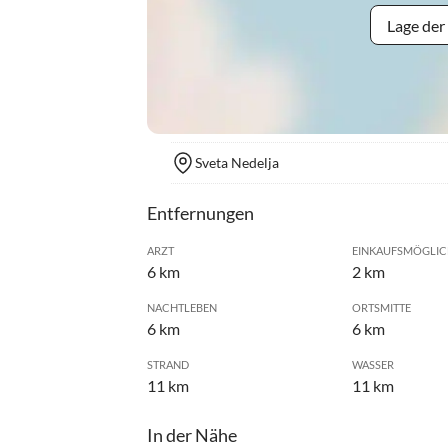
Lage der
Sveta Nedelja
Entfernungen
ARZT
EINKAUFSMÖGLIC
6 km
2 km
NACHTLEBEN
ORTSMITTE
6 km
6 km
STRAND
WASSER
11 km
11 km
In der Nähe