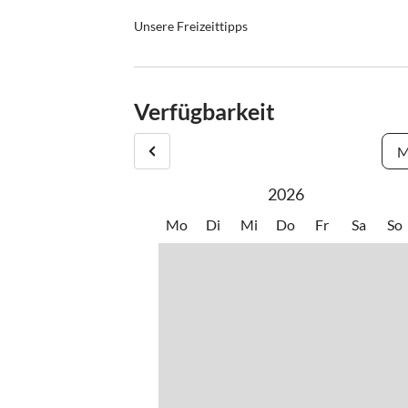
Unsere Freizeittipps
•
Angeln
•
Baske
•
Fahrradverleih
•
Fitnes
•
Grillen
•
Jet-Sk
Verfügbarkeit
•
Museen
•
Nacht
•
Paragliding
•
Radfa
M
•
Schwimmen
•
Segel
•
Surfen
•
Tauch
2026
•
Tischtennis
•
Tretb
•
Weinprobe
•
Winds
Mo
Di
Mi
Do
Fr
Sa
So