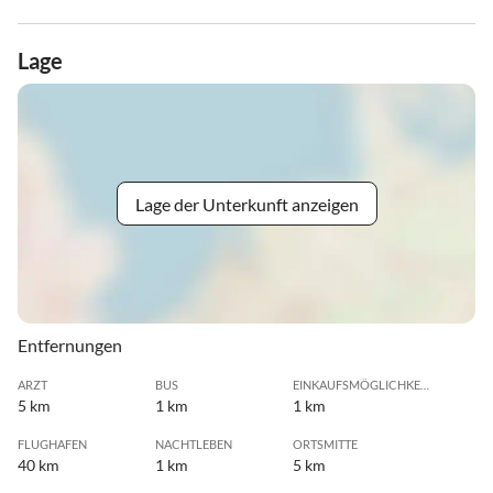
Lage
Lage der Unterkunft anzeigen
Entfernungen
ARZT
BUS
EINKAUFSMÖGLICHKEIT
5 km
1 km
1 km
FLUGHAFEN
NACHTLEBEN
ORTSMITTE
40 km
1 km
5 km