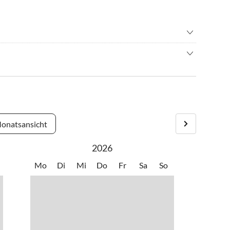
n
•
Kultur
hren/ Cycling
•
Schwimmen
ine Oase der Ruhe mit ausgezeichneter Straßenanbindung zu
•
Wandern
n erreicht man Felanitx, ein Dorf, das für seine traditionelle
st. Unbedingt sehenswert ist das Heiligtum San Salvador mit
 Meer bevorzugt, findet in nur 20 Minuten türkisfarbene
astronomie ist ausgezeichnet, mit Spezialitäten wie „frito
onatsansicht
Weine.
2026
mgebung in vollen Zügen zu genießen, ist ein eigenes
hr im Juli und August sowie bis 20:00 Uhr im September und
Mo
Di
Mi
Do
Fr
Sa
So
iesen, dass auf dem Grundstück mehrere Katzen leben, die