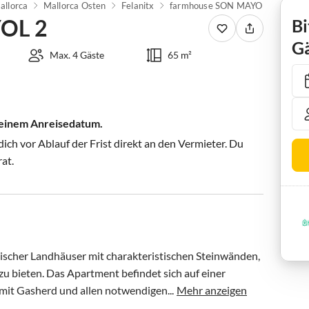
allorca
Mallorca Osten
Felanitx
farmhouse SON MAYOL 2
OL 2
Bi
Gä
Max. 4 Gäste
65 m²
 deinem Anreisedatum.
ch vor Ablauf der Frist direkt an den Vermieter. Du
rat.
nischer Landhäuser mit charakteristischen Steinwänden, 
 bieten. Das Apartment befindet sich auf einer 
mit Gasherd und allen notwendigen...
Mehr anzeigen