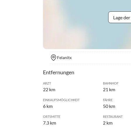
Lage der
Felanitx
Entfernungen
ARZT
BAHNHOF
22 km
21 km
EINKAUFSMÖGLICHKEIT
FÄHRE
6 km
50 km
ORTSMITTE
RESTAURANT
7.3 km
2 km