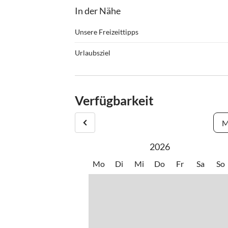
In der Nähe
Unsere Freizeittipps
•
Bergwandern
•
Jogge
Urlaubsziel
•
Mountainbiking
•
Radfa
Die Lage von Son Mesquida ist hervorragend – e
•
Sehenswürdigkeiten
wichtigen Punkten der Insel. In nur 10 Autominute
Architektur und gepflasterten Straßen bekannt i
Verfügbarkeit
seinem atemberaubenden Panoramablick. Wer das
Buchten wie Cala d'Or oder Cala Mondragó. Die G
M
mallorquín“, und die Region ist bekannt für ihre 
2026
Für einen reibungslosen Aufenthalt und um die U
Fahrzeug unerlässlich. Der Pool ist bis 21:00 U
Mo
Di
Mi
Do
Fr
Sa
So
Oktober geöffnet. Schließlich sei darauf hingew
fester Bestandteil der Umgebung sind.