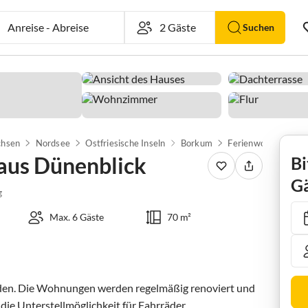
Anreise
-
Abreise
Suchen
chsen
Nordsee
Ostfriesische Inseln
Borkum
aus Dünenblick
Bi
Gä
g
Max. 6 Gäste
70 m²
rden. Die Wohnungen werden regelmäßig renoviert und 
ie Unterstellmöglichkeit für Fahrräder. 
