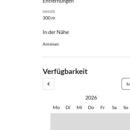
Entfernungen
WASSER
300 m
In der Nähe
Anreisen
Anreisetag: Samstag ab 16 Uhr
Abreisetag: Samstag bis 10 Uhr
Kurzaufenthalte nur in der Nebensaison 3 - 6 Nä
Verfügbarkeit
Zahlungsmodalitäten:
M
20% Anzahlung nach Reservierung und Rechnung
80% bis spätestens 14 Tage vor Anreise
2026
Wir empfehlen Ihnen den Abschluss einer Reiser
Mo
Di
Mi
Do
Fr
Sa
So