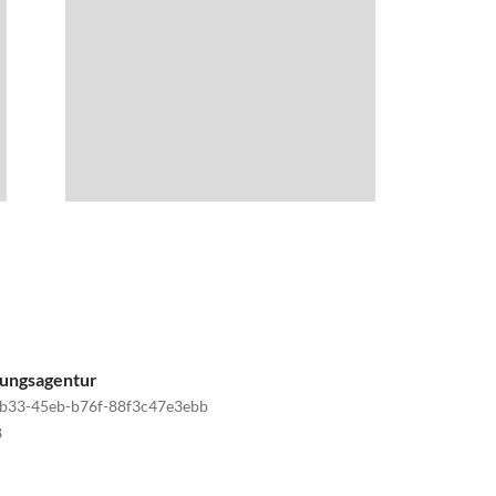
tungsagentur
b33-45eb-b76f-88f3c47e3ebb
8