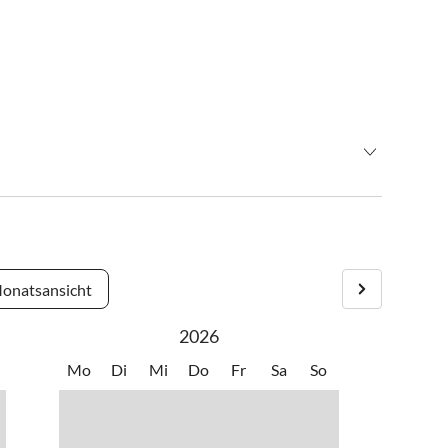
chte auf Anfrage
onatsansicht
sstellung
2026
ücktrittsversicherung
Mo
Di
Mi
Do
Fr
Sa
So