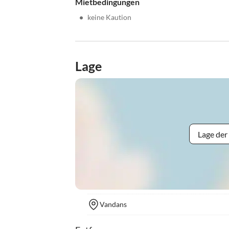
Mietbedingungen
•
keine Kaution
Lage
Lage der
Vandans