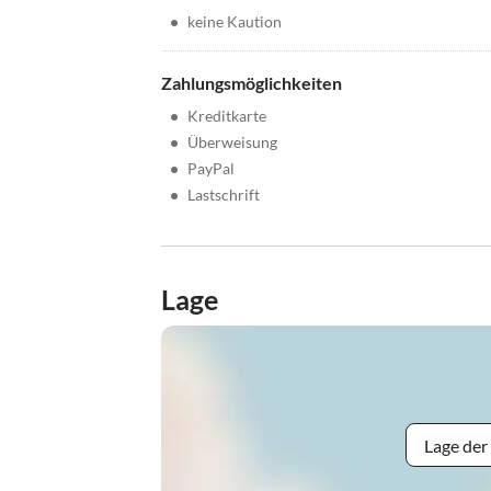
•
keine Kaution
Zahlungsmöglichkeiten
•
Kreditkarte
•
Überweisung
•
PayPal
•
Lastschrift
Lage
Lage der