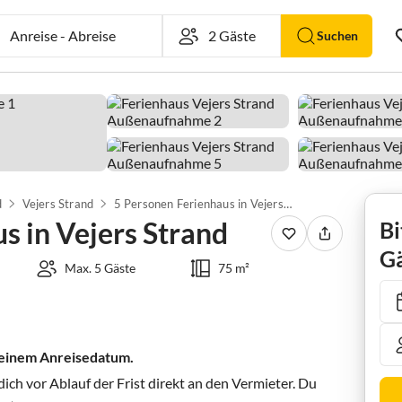
Anreise
-
Abreise
Suchen
d
Vejers Strand
5 Personen Ferienhaus in Vejers Strand
s in Vejers Strand
Bi
Gä
Max. 5 Gäste
75 m²
 deinem Anreisedatum.
ch vor Ablauf der Frist direkt an den Vermieter. Du