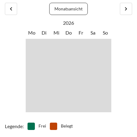
Restaurants, Bars, Einkaufszentren und Shoppingmöglichkeiten.
•
Sehenswürdigkeiten
•
Tanzen
Monatsansicht
Ebenfalls befindet sich in Labin ein Ärztehaus und die Markthalle
•
Tretbootfahren
•
Wandern
für den Einkauf regionaler Bauernprodukte.
•
Wasserski
•
Wassersport
2026
Die historische Altstadt ist ebenfalls nur 20 Autominuten entfernt
Mo
Di
Mi
Do
Fr
Sa
So
und ein Besuch lohnt sich mit Sicherheit.
Legende
:
Frei
Belegt