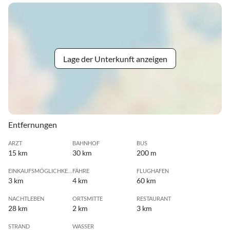
Lage der Unterkunft anzeigen
Entfernungen
ARZT
BAHNHOF
BUS
15 km
30 km
200 m
EINKAUFSMÖGLICHKEIT
FÄHRE
FLUGHAFEN
3 km
4 km
60 km
NACHTLEBEN
ORTSMITTE
RESTAURANT
28 km
2 km
3 km
STRAND
WASSER