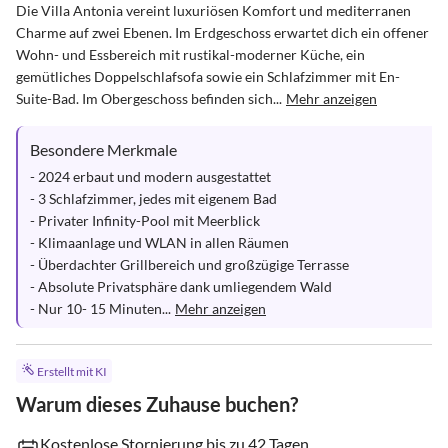
Die Villa Antonia vereint luxuriösen Komfort und mediterranen 
Charme auf zwei Ebenen. Im Erdgeschoss erwartet dich ein offener 
Wohn- und Essbereich mit rustikal-moderner Küche, ein 
gemütliches Doppelschlafsofa sowie ein Schlafzimmer mit En-
Suite-Bad. Im Obergeschoss befinden sich...
Mehr anzeigen
Besondere Merkmale
- 2024 erbaut und modern ausgestattet

- 3 Schlafzimmer, jedes mit eigenem Bad

- Privater Infinity-Pool mit Meerblick

- Klimaanlage und WLAN in allen Räumen

- Überdachter Grillbereich und großzügige Terrasse

- Absolute Privatsphäre dank umliegendem Wald

- Nur 10- 15 Minuten...
Mehr anzeigen
Erstellt mit KI
Warum dieses Zuhause buchen?
Kostenlose Stornierung bis zu 42 Tagen