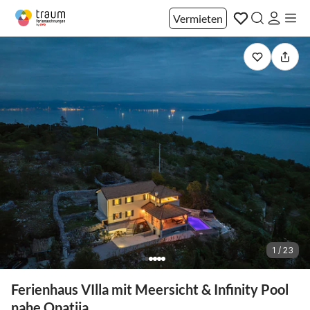
Vermieten
1 / 23
Ferienhaus VIlla mit Meersicht & Infinity Pool
nahe Opatija