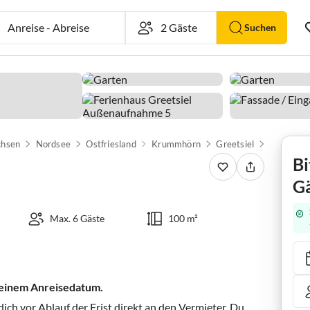
Anreise
-
Abreise
Suchen
chsen
Nordsee
Ostfriesland
Krummhörn
Greetsiel
Ferienhau
Bi
Gä
Max. 6 Gäste
100 m²
 deinem Anreisedatum.
ch vor Ablauf der Frist direkt an den Vermieter. Du