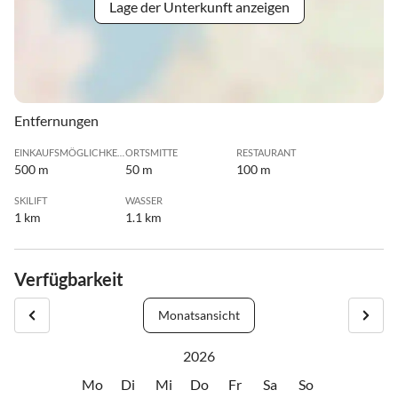
Lage der Unterkunft anzeigen
Entfernungen
EINKAUFSMÖGLICHKEIT
ORTSMITTE
RESTAURANT
500 m
50 m
100 m
SKILIFT
WASSER
1 km
1.1 km
Verfügbarkeit
Monatsansicht
2026
Mo
Di
Mi
Do
Fr
Sa
So