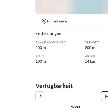
Hohentauern
Entfernungen
EINKAUFSMÖGLICHKEIT
ORTSMITTE
200 m
200 m
SKILIFT
WASSER
100 m
14 km
Verfügbarkeit
M
2026