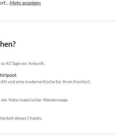
f....
Mehr anzeigen
chen?
 zu 43 Tage vor Ankunft.
hirlpool.
WLAN und eine moderne Küche für Ihren Komfort.
in der Nähe malerischer Wanderwege.
berkeit dieses Chalets.