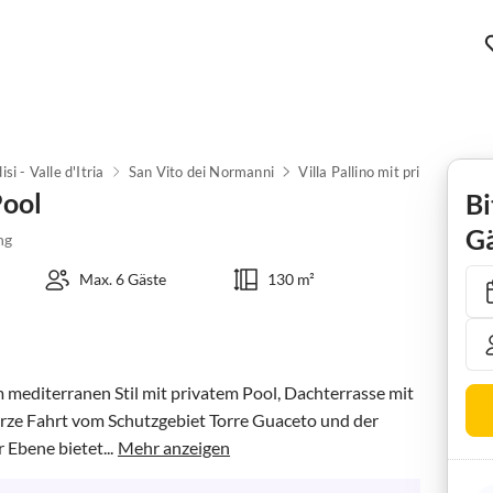
isi - Valle d'Itria
San Vito dei Normanni
Villa Pallino mit privatem Poo
Pool
Bi
Gä
ng
Max. 6 Gäste
130 m²
im mediterranen Stil mit privatem Pool, Dachterrasse mit 
rze Fahrt vom Schutzgebiet Torre Guaceto und der 
 Ebene bietet...
Mehr anzeigen