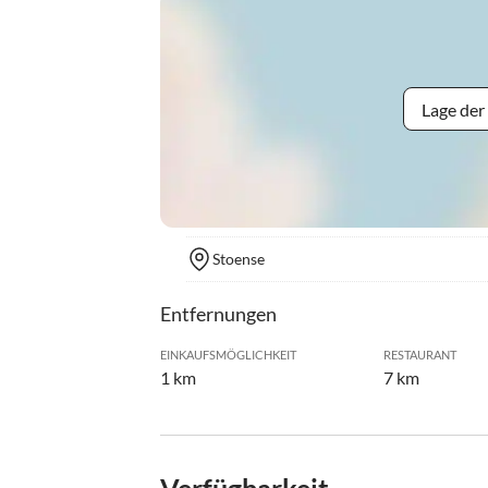
Lage der
Stoense
Entfernungen
EINKAUFSMÖGLICHKEIT
RESTAURANT
1 km
7 km