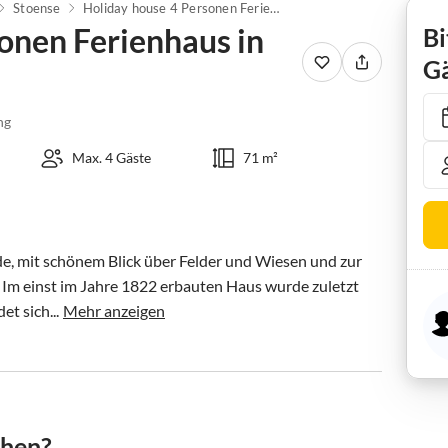
Stoense
Holiday house 4 Personen Ferienhaus in Tranekær
onen Ferienhaus in
Bi
Gä
ng
Max. 4 Gäste
71 m²
e, mit schönem Blick über Felder und Wiesen und zur 
Im einst im Jahre 1822 erbauten Haus wurde zuletzt 
t sich...
Mehr anzeigen
chen?