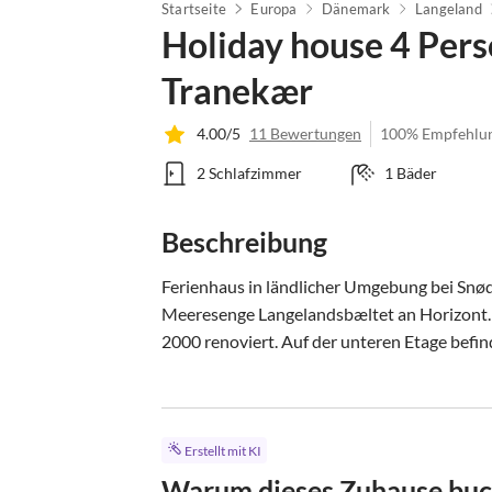
Startseite
Europa
Dänemark
Langeland
Holiday house 4 Pers
Tranekær
4.00/5
11 Bewertungen
100% Empfehlu
2 Schlafzimmer
1 Bäder
Beschreibung
Ferienhaus in ländlicher Umgebung bei Snød
Meeresenge Langelandsbæltet an Horizont. 
2000 renoviert. Auf der unteren Etage befinde
Erstellt mit KI
Warum dieses Zuhause bu