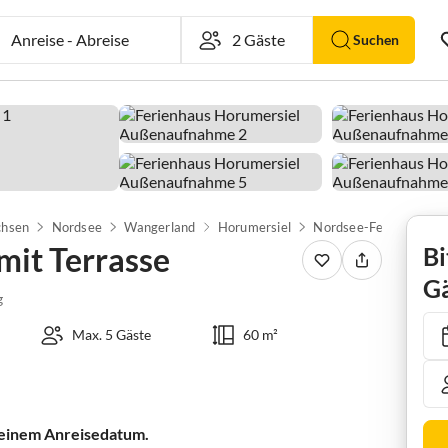
Anreise
-
Abreise
Suchen
chsen
Nordsee
Wangerland
Horumersiel
Nordsee-Ferienhaus mi
mit Terrasse
Bi
Gä
g
Max. 5 Gäste
60 m²
 deinem Anreisedatum.