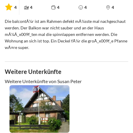
4
4
4
4
4
Die balcontÃ¼r ist am Rahmen defekt mÃ¼sste mal nachgeschaut
werden. Der Balkon war nicht sauber und an der Haus
mÃ¼Ã_x009f_ten mal die spinnlappen entfernen werden. Die
Wohnung an sich ist top. Ein Deckel fÃ¼r die groÃ_x009f_e Pfanne
wÃ¤re super.
Weitere Unterkünfte
Weitere Unterkünfte von Susan Peter