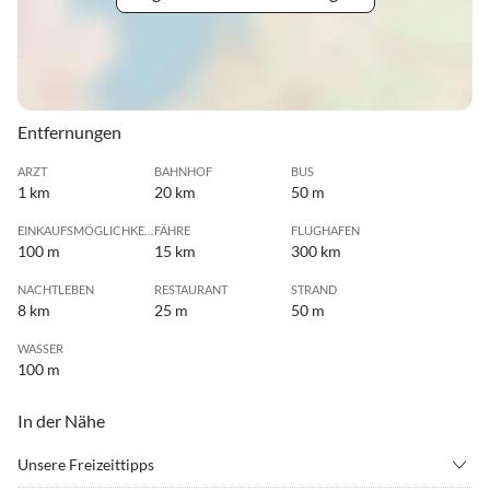
Entfernungen
ARZT
BAHNHOF
BUS
1 km
20 km
50 m
EINKAUFSMÖGLICHKEIT
FÄHRE
FLUGHAFEN
100 m
15 km
300 km
NACHTLEBEN
RESTAURANT
STRAND
8 km
25 m
50 m
WASSER
100 m
In der Nähe
Unsere Freizeittipps