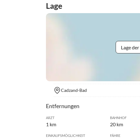
Lage
Lage der
Cadzand-Bad
Entfernungen
ARZT
BAHNHOF
1 km
20 km
EINKAUFSMÖGLICHKEIT
FÄHRE