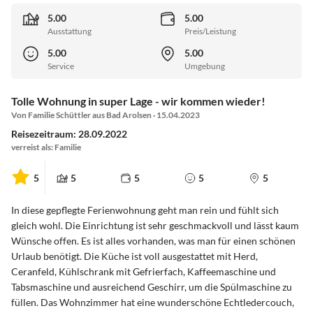
5.00
5.00
Ausstattung
Preis/Leistung
5.00
5.00
Service
Umgebung
Tolle Wohnung in super Lage - wir kommen wieder!
Von Familie Schüttler aus Bad Arolsen · 15.04.2023
Reisezeitraum: 28.09.2022
verreist als: Familie
5
5
5
5
5
In diese gepflegte Ferienwohnung geht man rein und fühlt sich
gleich wohl. Die Einrichtung ist sehr geschmackvoll und lässt kaum
Wünsche offen. Es ist alles vorhanden, was man für einen schönen
Urlaub benötigt. Die Küche ist voll ausgestattet mit Herd,
Ceranfeld, Kühlschrank mit Gefrierfach, Kaffeemaschine und
Tabsmaschine und ausreichend Geschirr, um die Spülmaschine zu
füllen. Das Wohnzimmer hat eine wunderschöne Echtledercouch,