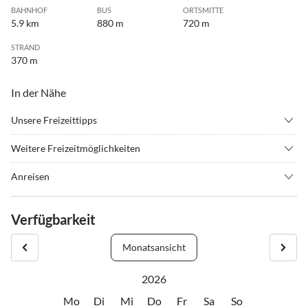
BAHNHOF
BUS
ORTSMITTE
5.9 km
880 m
720 m
STRAND
370 m
In der Nähe
Unsere Freizeittipps
•
Beachvolleyball
•
Erlebnisbad
Weitere Freizeitmöglichkeiten
•
Fahrradverleih
•
Kitesurfen
Wattwagenfahrt zu Insel Neuwerk.
•
Wattwandern
•
Windsurfen
Anreisen
Schiffsfahrt zur Insel Helgoland.
Mit dem PKW:
Schiffsfahrt zu den Seehundsbänken.
A27 Autobahnabfahrt Altenwalde Richtung Ortsteil Duhnen
Verfügbarkeit
Ausflüge in die Umgebung.
mit der Bahn:
Bahnhof Cuxhaven, Busverbindung Richtung Duhnen
Monatsansicht
2026
Mo
Di
Mi
Do
Fr
Sa
So