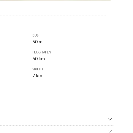
BUS
50 m
FLUGHAFEN
60 km
SKILIFT
7 km
inton
•
Ballonfahren