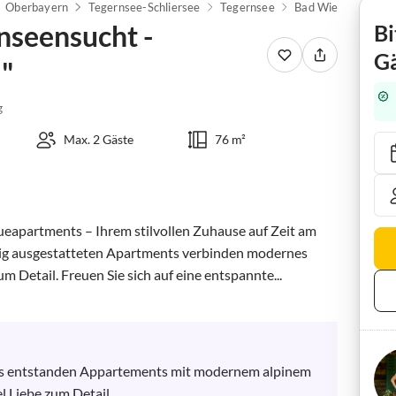
Oberbayern
Tegernsee-Schliersee
Tegernsee
Bad Wiessee
seensucht -
Bi
Gä
l"
g
Max. 2 Gäste
76 m²
apartments – Ihrem stilvollen Zuhause auf Zeit am 
ig ausgestatteten Apartments verbinden modernes 
 Detail. Freuen Sie sich auf eine entspannte...
Tals entstanden Appartements mit modernem alpinem 
l Liebe zum Detail.
