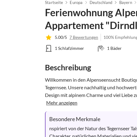
Startseite
Europa
Deutschland
Bayern
Ferienwohnung Alpen
Appartement "Dirnd
5.00/5
7 Bewertungen
100% Empfehlun
1 Schlafzimmer
1 Bäder
Beschreibung
Willkommen in den Alpenseensucht Boutique
Tegernsee. Unsere nachhaltig und hochwert
Design mit alpinem Charme und viel Liebe zum
Mehr anzeigen
Besondere Merkmale
nspiriert von der Natur des Tegernseer 
Charakter, natürlichen Materialien und vie