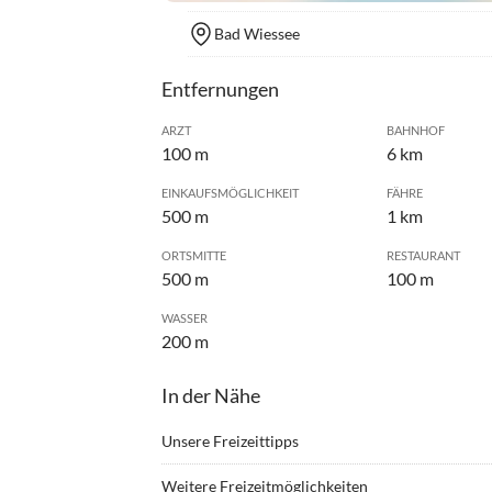
Bad Wiessee
Entfernungen
ARZT
BAHNHOF
100 m
6 km
EINKAUFSMÖGLICHKEIT
FÄHRE
500 m
1 km
ORTSMITTE
RESTAURANT
500 m
100 m
WASSER
200 m
In der Nähe
Unsere Freizeittipps
•
Angeln
•
Badm
Weitere Freizeitmöglichkeiten