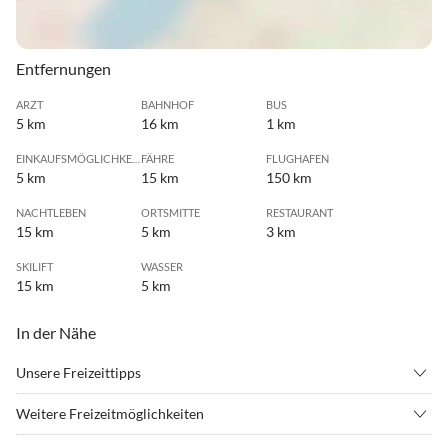
Entfernungen
ARZT
BAHNHOF
BUS
5 km
16 km
1 km
EINKAUFSMÖGLICHKEIT
FÄHRE
FLUGHAFEN
5 km
15 km
150 km
NACHTLEBEN
ORTSMITTE
RESTAURANT
15 km
5 km
3 km
SKILIFT
WASSER
15 km
5 km
In der Nähe
Unsere Freizeittipps
•
Angeln
•
Bergwandern
Weitere Freizeitmöglichkeiten
•
Drachenfliegen
•
Erlebnisbad
Tennis in Lalling oder Hengersberg (Halle)