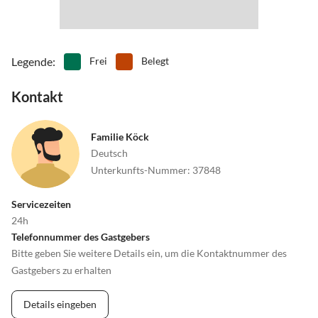
Grafenau, vor Auerbach links Richtung Schaufling-Rusel
bei der Tankstelle in Schaufling rechts Richtung Lalling.
Bei Kapelle in Stritzlng (Beschreibung wie oben)
Legende
:
Frei
Belegt
Kontakt
Familie Köck
Deutsch
Unterkunfts-Nummer
:
37848
Servicezeiten
24h
Telefonnummer des Gastgebers
Bitte geben Sie weitere Details ein, um die Kontaktnummer des
Gastgebers zu erhalten
Details eingeben