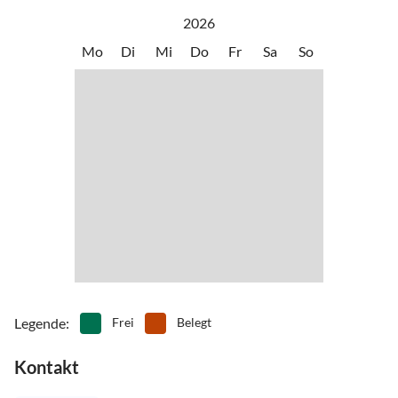
•
Kutschfahrten
•
Minigolf
2026
•
Mountainbiking
•
Nordic Walking
Mo
Di
Mi
Do
Fr
Sa
So
•
Reiten
•
Rudern
•
Schifffahrt/Bootstour
•
Schnorcheln
•
Schwimmen
•
Segeln
•
Tauchen
•
Theater
•
Vögel beobachten
•
Volleyball
•
Wandern
•
Zelten
Legende
:
Frei
Belegt
Kontakt