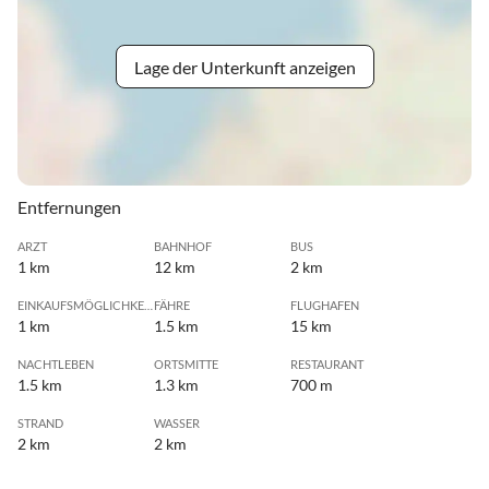
Lage der Unterkunft anzeigen
Entfernungen
ARZT
BAHNHOF
BUS
1 km
12 km
2 km
EINKAUFSMÖGLICHKEIT
FÄHRE
FLUGHAFEN
1 km
1.5 km
15 km
NACHTLEBEN
ORTSMITTE
RESTAURANT
1.5 km
1.3 km
700 m
STRAND
WASSER
2 km
2 km