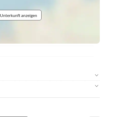
 Unterkunft anzeigen
inton
•
Beachvolleyball
nbad
•
Inliner fahren
alten und den Kindern beim Strandburgbau zusehen.
urfen
•
Nordic Walking
ffahrt/Bootstour
•
Schwimmen
n
•
Vögel beobachten
rski
•
Wassersport