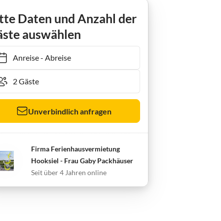
Holiday apartment FW Matthes Friesenstr. 11/1
tte Daten und Anzahl der
ste auswählen
Anreise
-
Abreise
Unverbindlich anfragen
Firma Ferienhausvermietung
Hooksiel - Frau Gaby Packhäuser
Seit über 4 Jahren online