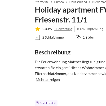
Startseite
Europa
Deutschland
Niedersa
Holiday apartment 
Friesenstr. 11/1
5.00/5
1 Bewertung
100% Empfehlung
2 Schlafzimmer
1 Bäder
Beschreibung
Die Ferienwohnung Matthes liegt ruhig und 
erwarten Sie ein gemütliches Wohnzimmer, e
Elternschlafzimmer, das Kinderzimmer sowie 
Mehr anzeigen
Erstellt mit KI