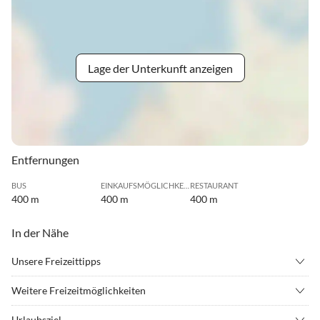
Lage der Unterkunft anzeigen
Entfernungen
BUS
EINKAUFSMÖGLICHKEIT
RESTAURANT
400 m
400 m
400 m
In der Nähe
Unsere Freizeittipps
•
Bergwandern
•
Drachenfliegen
Weitere Freizeitmöglichkeiten
•
Erlebnisbad
•
Fahrradverleih
Freiburg hat vieles zu bieten: Die Altstadt mit Münster u. täglichem
•
Fitness
•
Hallenbad
Urlaubsziel