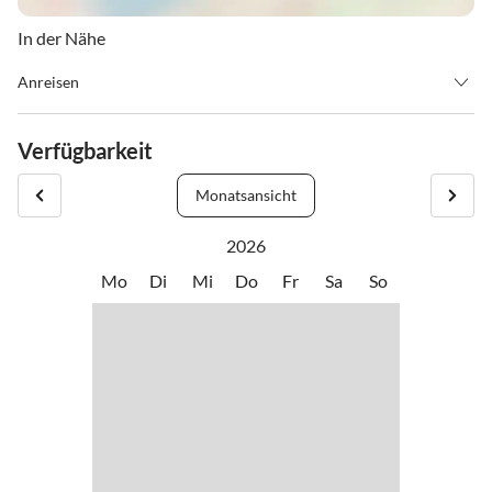
In der Nähe
Anreisen
An- und Abreise nach Vereinbarung! Bitte beachten Sie, dass Sie
vor Anreise mit dem Vermieter den Termin für die
Verfügbarkeit
Schlüsselübergabe telefonisch absprechen!
Monatsansicht
2026
Mo
Di
Mi
Do
Fr
Sa
So