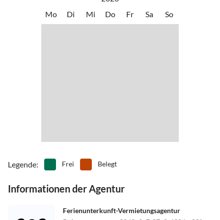
Mo
Di
Mi
Do
Fr
Sa
So
1. Eingangstür zur Straße über den RITTO Code ( die Tür rechts
neben dem Torbogen mit der Hausnummer 12)
2.Auf Ihrer Etage das angemietete Apartments ( NAMUR EG ,
BRÜGGE OG , BASTOGNE DG ). Geben Sie auf dem Codiermodul
die Zahlen-Kombination ein , die wir Ihnen vorher zusenden ( SMS ,
Whatsapp. oder Mail)
3. Wir teilen Ihnen ebenfalls den WLAN Cose mit; jede Etage
verfügt über ein eignes WLAN Netzwerk.
Legende
:
Frei
Belegt
Informationen der Agentur
Ferienunterkunft-Vermietungsagentur