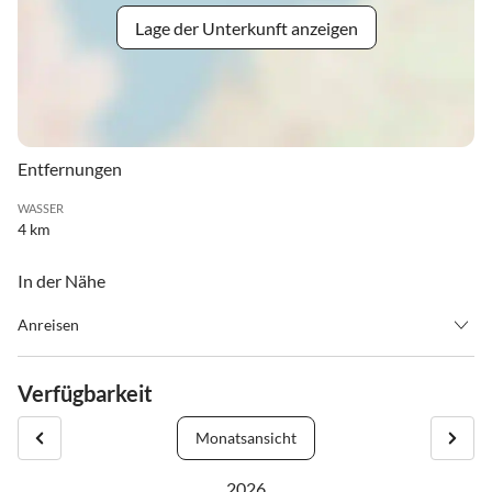
Lage der Unterkunft anzeigen
Entfernungen
WASSER
4 km
In der Nähe
Anreisen
Check-In 15.00 h / Check-Out 11.00 h
Verfügbarkeit
Monatsansicht
Sie erhalten einen doppelten Code zum zeitliche begrenzten
Zugang:
2026