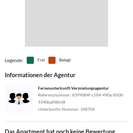
Legende
:
Frei
Belegt
Informationen der Agentur
Ferienunterkunft-Vermietungsagentur
Referenznummer
:
8399084f-c584-490a-8508-
9340baf08638
Unterkunfts-Nummer
:
348704
Das Apartment hat noch keine Bewertung