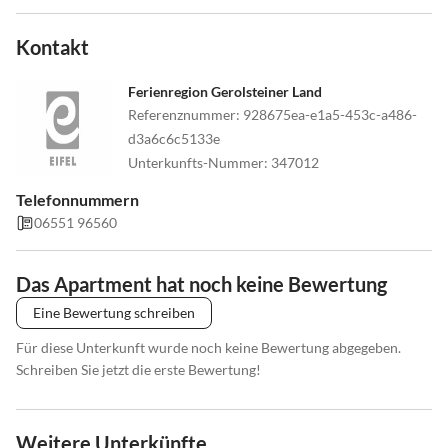
Anreise Zimmer: bitte bis 18.00 Uhr ankommen - keine Anreise
nach 18.00 Uhr möglich.
Kontakt
Am Anreisetag steht die Ferienwohnung Ihnen ab 15:00 Uhr zur
Ferienregion Gerolsteiner Land
Verfügung.
Referenznummer
:
928675ea-e1a5-453c-a486-
Wir möchten Sie bitten die Wohnung an Ihrem Abreisetag bis
d3a6c6c5133e
10:00 Uhr zu verlassen.
Unterkunfts-Nummer
:
347012
Preise zzgl. Gästebeitrag vor Ort: 1,50 € pro Person (ab 7 Jahre)
Telefonnummern
und Nacht.
06551 96560
Das Apartment hat noch keine Bewertung
Eine Bewertung schreiben
Für diese Unterkunft wurde noch keine Bewertung abgegeben.
Schreiben Sie jetzt die erste Bewertung!
Weitere Unterkünfte