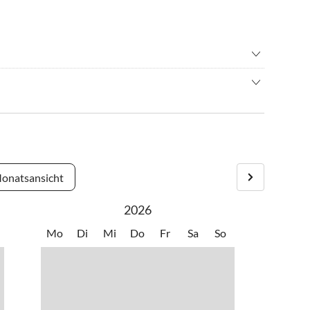
•
Joggen
•
Kultur
ee, dem Strandbad Kressbronn, der denkmalgeschützen
en
•
Nordic Walking
ie gastronomische und kulturelle Highlights bietet.
ffahrt/Bootstour
•
Schwimmen
swürdigkeiten
•
Surfen
ern
•
Wassersport
onatsansicht
2026
Mo
Di
Mi
Do
Fr
Sa
So