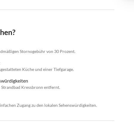
chen?
dardmäßigen Stornogebühr von 30 Prozent.
t
sgestatteten Küche und einer Tiefgarage.
nswürdigkeiten
Strandbad Kressbronn entfernt.
einfachen Zugang zu den lokalen Sehenswürdigkeiten.