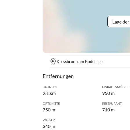
Lage der
Kressbronn am Bodensee
Entfernungen
BAHNHOF
EINKAUFSMÖGLIC
2.1 km
950 m
ORTSMITTE
RESTAURANT
750 m
710 m
WASSER
340 m