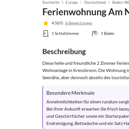
Startseite
Europa
Deutschland
Baden-Wü
Ferienwohnung Am 
4.50/5
6 Bewertungen
1 Schlafzimmer
1 Bäder
Beschreibung
Diese helle und freundliche 2 Zimmer Ferie
Wohnanlage in Kressbronn. Die Wohnung ist 
Seenähe, aber dennoch abseits des touristisc
Besondere Merkmale
Annehmlichkeiten für einen rundum sorglo
Bei Ihrer Ankunft erwarten Sie frisch bezo
und Geschirrtücher sowie ein Starterpaket
Endreinigung, Bettwäsche und ein Satz Ha