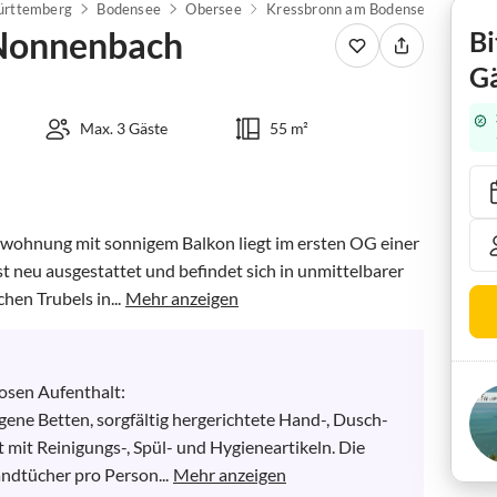
rttemberg
Bodensee
Obersee
Kressbronn am Bodensee
Feri
Nonnenbach
Bi
Gä
Max. 3 Gäste
55 m²
nwohnung mit sonnigem Balkon liegt im ersten OG einer 
neu ausgestattet und befindet sich in unmittelbarer 
hen Trubels in...
Mehr anzeigen
sen Aufenthalt:

gene Betten, sorgfältig hergerichtete Hand-, Dusch- 
 mit Reinigungs-, Spül- und Hygieneartikeln. Die 
ndtücher pro Person...
Mehr anzeigen