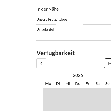
In der Nähe
Unsere Freizeittipps
•
Fitness
•
Golf
Urlaubsziel
•
Kanufahren
•
Kino
Nur wenige Gehminuten trennen Sie vom Bodens
•
Minigolf
•
Muse
Bodan-Werftanlage sowie der Bodan Promenade, d
•
Outlet-Shopping
•
Schif
Verfügbarkeit
•
Segeln
•
Sehen
•
Theater
•
Wand
M
2026
Mo
Di
Mi
Do
Fr
Sa
So