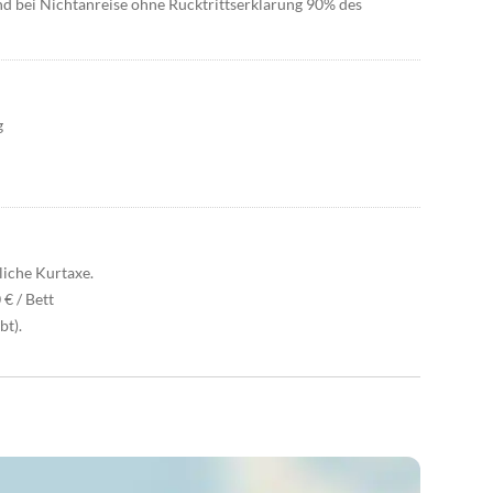
nd bei Nichtanreise ohne Rücktrittserklärung 90% des
g
liche Kurtaxe.
€ / Bett
bt).