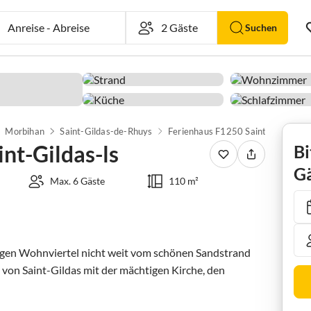
Anreise
-
Abreise
Suchen
Morbihan
Saint-Gildas-de-Rhuys
Ferienhaus F1250 Saint-Gildas-ls
nt-Gildas-ls
Bi
Gä
Max. 6 Gäste
110 m²
higen Wohnviertel nicht weit vom schönen Sandstrand 
on Saint-Gildas mit der mächtigen Kirche, den 