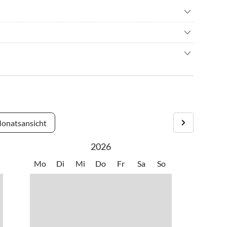
hren/ Cycling
•
Schwimmen
ern
•
Wassersport
tädtchen an der Südküste der Halbinsel Rhuys. Die Halbinsel
ier finden Sie lange Sandstrände, einen Golfplatz direkt am
ptsaison von Samstag auf Samstag.
n Wochenmärkte.
er Hauptsaison zwei Wochen.
ten möchten, sprechen Sie uns an.
onatsansicht
2026
Mo
Di
Mi
Do
Fr
Sa
So