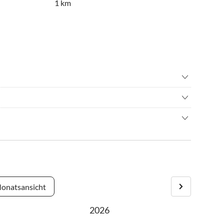
1 km
n
•
Joggen
ffahrt/Bootstour
•
Schwimmen
 einer Landzunge an der Südküste des Morbihan. In der Saison
ern
•
Wassersport
 Fisch kaufen. Diese Gegend ist für ihre Meeresfrüchte
ptsaison von Samstag auf Samstag.
 sind ein Paradis für Badegäste und Wassersportler.
er Hauptsaison zwei Wochen.
ten möchten, sprechen Sie uns an.
onatsansicht
2026