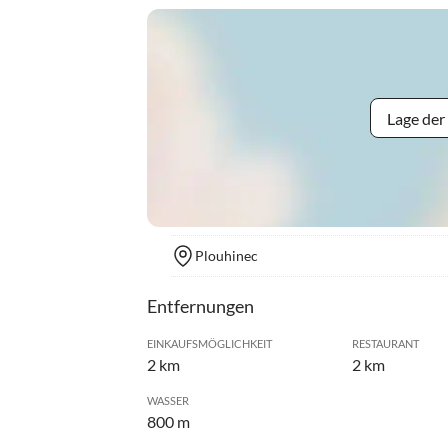
Lage der
Plouhinec
Entfernungen
EINKAUFSMÖGLICHKEIT
RESTAURANT
2 km
2 km
WASSER
800 m