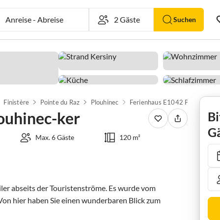
Anreise
-
Abreise
Suchen
Finistère
Pointe du Raz
Plouhinec
Ferienhaus E1042 Plouhinec-k
ouhinec-ker
Bi
Gä
Max. 6 Gäste
120 m²
iler abseits der Touristenströme. Es wurde vom 
 Von hier haben Sie einen wunderbaren Blick zum 