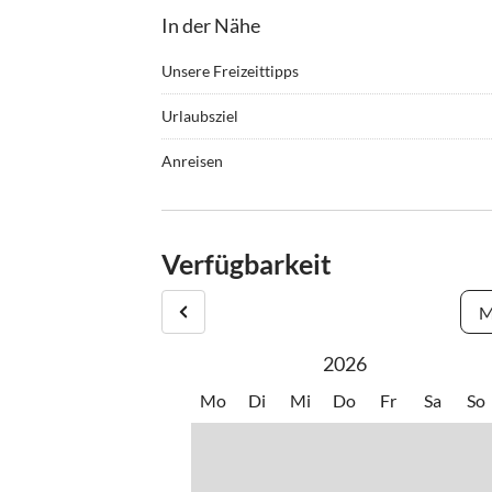
In der Nähe
Unsere Freizeittipps
•
Joggen
•
Radfa
Urlaubsziel
•
Surfen
•
Wand
Plouhinec ist eine kleine Gemeinde an der Südse
Anreisen
der Bucht von Audierne. In dem lebhaften Hafens
Die Vermietung erfolgt wochenweise, in der Hau
langen Strände sind ideal zum Baden, Surfen und
Die Mindestmietdauer beträgt eine Woche, in d
Falls Sie in der Hauptsaison nur eine Woche mie
Verfügbarkeit
M
2026
Mo
Di
Mi
Do
Fr
Sa
So