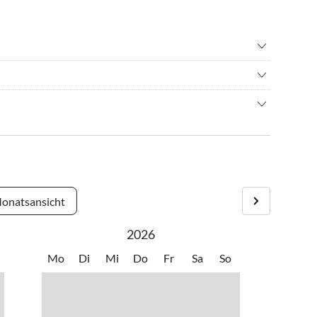
hren/ Cycling
•
Schwimmen
ern
•
Wassersport
ite der Halbinsel Cap-Sizun mit wunderbarer Lage oberhalb
tädtchen finden Sie Geschäfte, Restaurants und Märkte. Die
ptsaison von Samstag auf Samstag.
 für ausgedehnte, einsame Strandspaziergänge.
er Hauptsaison zwei Wochen.
ten möchten, sprechen Sie uns an.
onatsansicht
2026
Mo
Di
Mi
Do
Fr
Sa
So