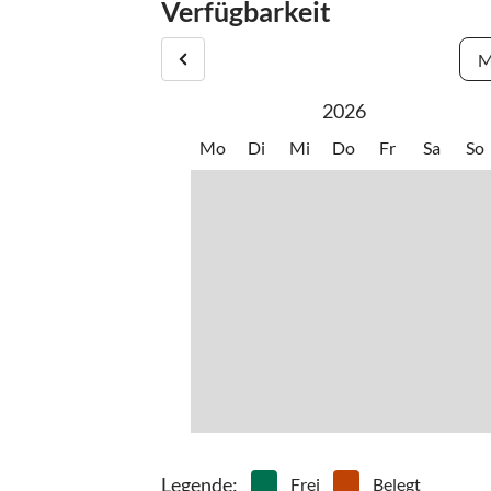
Verfügbarkeit
BAB Richtung Salzburg, nach Grenzübergang Wals
M
- Knoten Ennstal, Ausfahrt Graz, Altenmarkt
2026
- Richtung Radstadt, Schladming, Graz auf der B
Mo
Di
Mi
Do
Fr
Sa
So
- Schladming (liegt rechter Hand der Bundesstra
- Abfahrt Richtung Ramsau Vorberg, (links abbi
- am ÖAMTC vorbei bis zur Kreuzung, dort links,
- ca . 500m nach Erreichen des Hochplateaus, a
Legende
:
Frei
Belegt