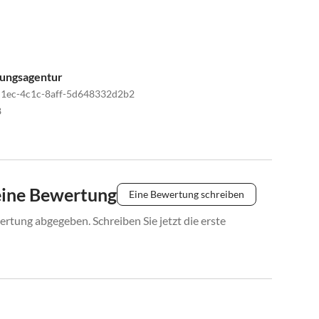
artements Hubertushof, ihr Ziel ist sichtbar. ca 500m
tungsagentur
1ec-4c1c-8aff-5d648332d2b2
8
eine Bewertung
Eine Bewertung schreiben
rtung abgegeben. Schreiben Sie jetzt die erste