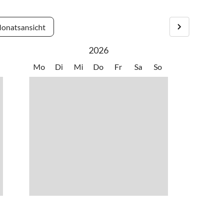
erberg Richtung Italien auf der A 10 bis
onatsansicht
2026
undestraße 320 bis
Mo
Di
Mi
Do
Fr
Sa
So
ße im Ennstal, nicht Abfahrt Schladming West benützen)
egen von der Bundesstraße)
 Richtung Ramsau Vorberg (5 km), der Beschilderung folgen
m großen grünen Hauswegweiser nach links,