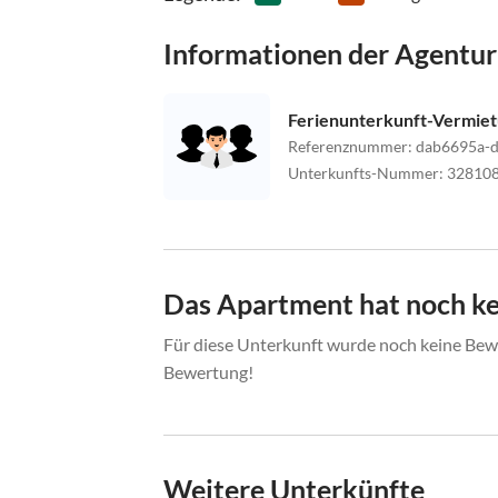
- dann rechts abbiegen am Jagahäusl - Schild App
Informationen der Agentur
Ferienunterkunft-Vermie
Referenznummer
:
dab6695a-d
Unterkunfts-Nummer
:
32810
Das Apartment hat noch k
Für diese Unterkunft wurde noch keine Bewe
Bewertung!
Weitere Unterkünfte