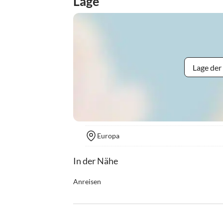
Lage
Lage der
Europa
In der Nähe
Anreisen
Wegbeschreibung nach Ramsau Vorberg 513 - F
Verkehrsleitsystem grün